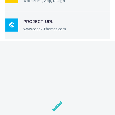
WordPress, App, Design
PROJECT URL

www.codex-themes.com

