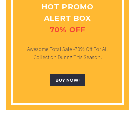
HOT PROMO
ALERT BOX
70% OFF
Awesome Total Sale -70% Off For All
Collection During This Season!
BUY NOW!