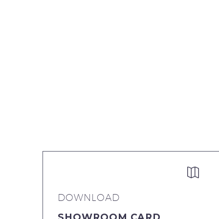


DOWNLOAD
SHOWROOM CARD