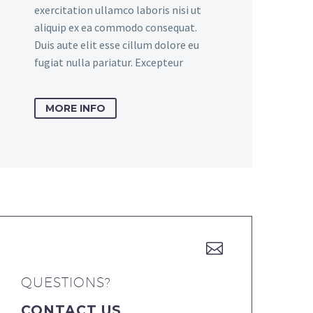
exercitation ullamco laboris nisi ut
aliquip ex ea commodo consequat.
Duis aute elit esse cillum dolore eu
fugiat nulla pariatur. Excepteur
MORE INFO


QUESTIONS?
CONTACT US