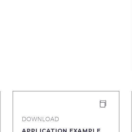


DOWNLOAD
APPLICATION EXAMPLE