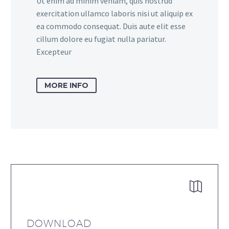
Ut enim ad minim veniam, quis nostrud
exercitation ullamco laboris nisi ut aliquip ex
ea commodo consequat. Duis aute elit esse
cillum dolore eu fugiat nulla pariatur.
Excepteur
MORE INFO


DOWNLOAD