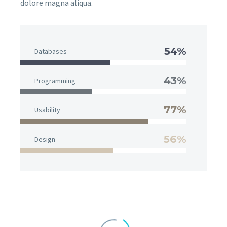
dolore magna aliqua.
54%
Databases
43%
Programming
77%
Usability
56%
Design