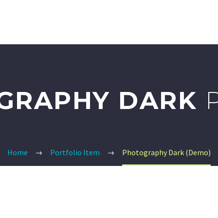
UALITY BRAND
QUALITY MARK
HOTELS & VILLAS
GRAPHY DARK
Home
Portfolio Item
Photography Dark (Demo)