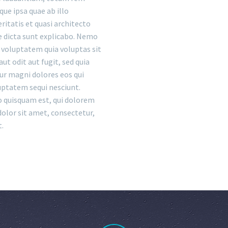
ue ipsa quae ab illo
ritatis et quasi architecto
e dicta sunt explicabo. Nemo
voluptatem quia voluptas sit
ut odit aut fugit, sed quia
r magni dolores eos qui
uptatem sequi nesciunt.
 quisquam est, qui dolorem
dolor sit amet, consectetur,
t.