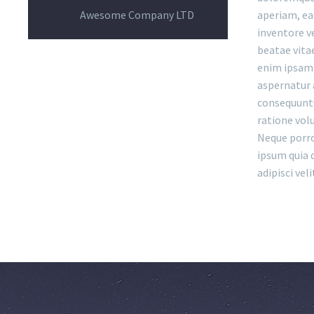
Awesome Company LTD
aperiam, eaq
inventore ve
beatae vita
enim ipsam 
aspernatur a
consequuntu
ratione vol
Neque porro
ipsum quia 
adipisci veli