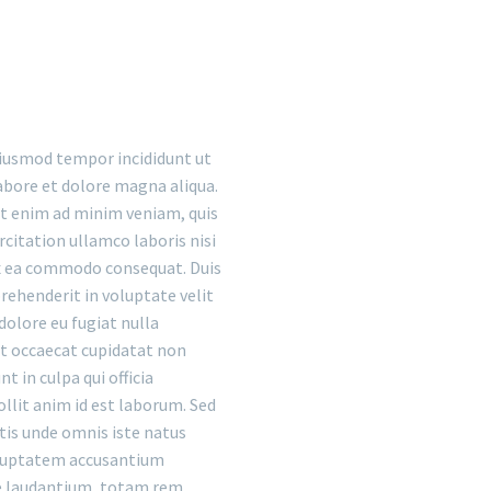
iusmod tempor incididunt ut
abore et dolore magna aliqua.
t enim ad minim veniam, quis
citation ullamco laboris nisi
ex ea commodo consequat. Duis
rehenderit in voluptate velit
dolore eu fugiat nulla
nt occaecat cupidatat non
nt in culpa qui officia
llit anim id est laborum. Sed
tis unde omnis iste natus
oluptatem accusantium
 laudantium, totam rem