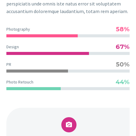
perspiciatis unde omnis iste natus error sit voluptatem
accusantium doloremque laudantium, totam rem aperiam.
58%
Photography
67%
Design
50%
PR
44%
Photo Retouch

