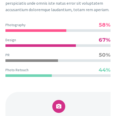
perspiciatis unde omnis iste natus error sit voluptatem
accusantium doloremque laudantium, totam rem aperiam.
58%
Photography
67%
Design
50%
PR
44%
Photo Retouch

