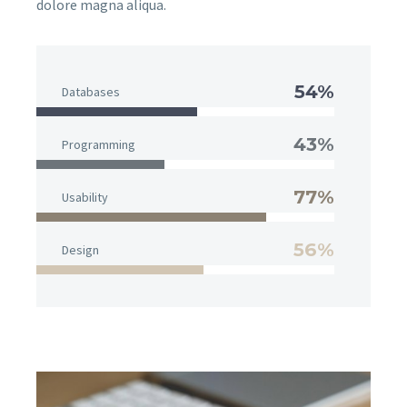
dolore magna aliqua.
54%
Databases
43%
Programming
77%
Usability
56%
Design