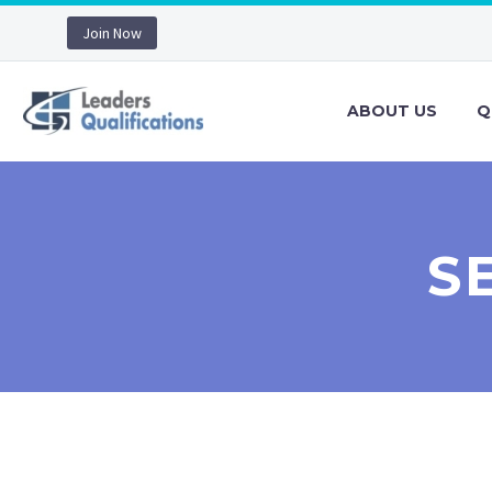
Join Now
ABOUT US
Q
S