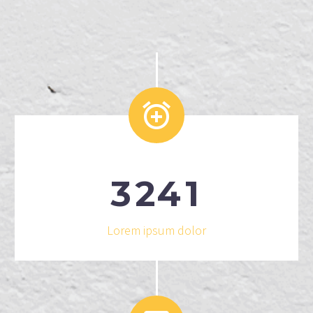


3
2
4
1
Lorem ipsum dolor