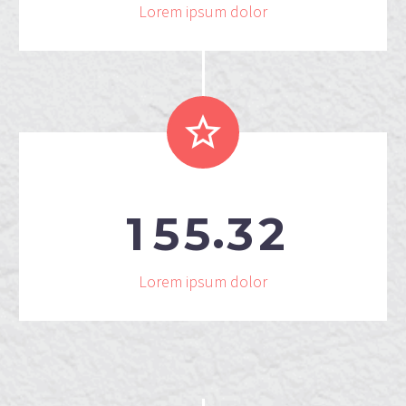
Lorem ipsum dolor


.
1
5
5
3
2
Lorem ipsum dolor