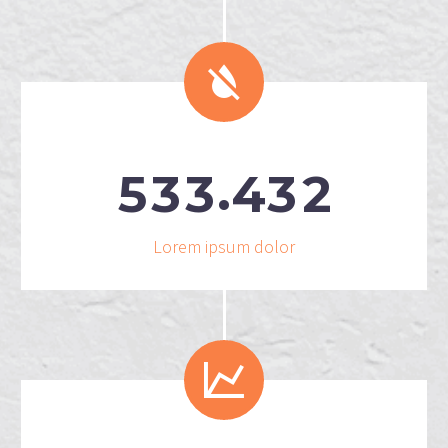


.
5
3
3
4
3
2
Lorem ipsum dolor

