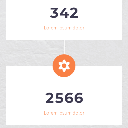
3
4
2
Lorem ipsum dolor


2
5
6
6
Lorem ipsum dolor