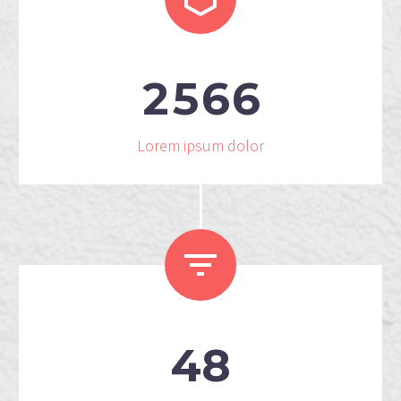
2
5
6
6
Lorem ipsum dolor


4
8