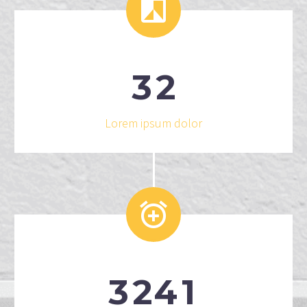


3
2
Lorem ipsum dolor


3
2
4
1