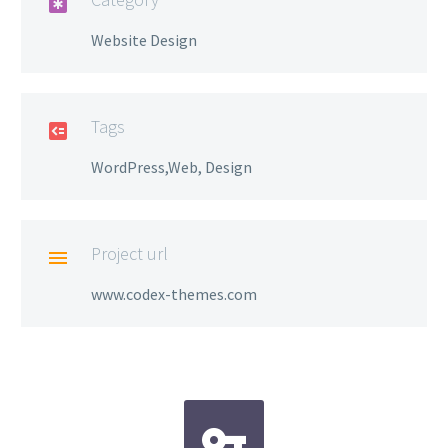

Website Design
Tags

WordPress,Web, Design
Project url

www.codex-themes.com

