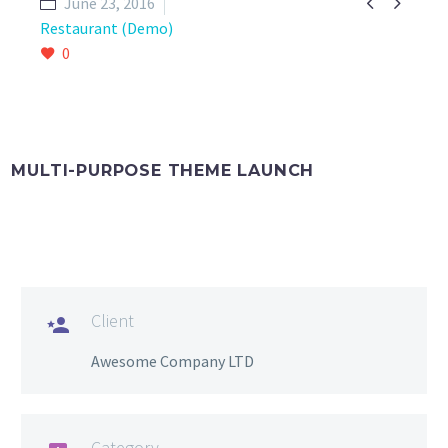


June 23, 2016
Restaurant (Demo)
0
MULTI-PURPOSE THEME LAUNCH
Client

Awesome Company LTD
Category