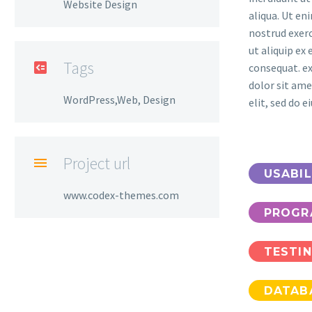
Website Design
aliqua. Ut en
nostrud exerc
ut aliquip e
Tags

consequat. e
dolor sit ame
WordPress,Web, Design
elit, sed do 
Project url

USABIL
www.codex-themes.com
PROGR
TESTI
DATAB