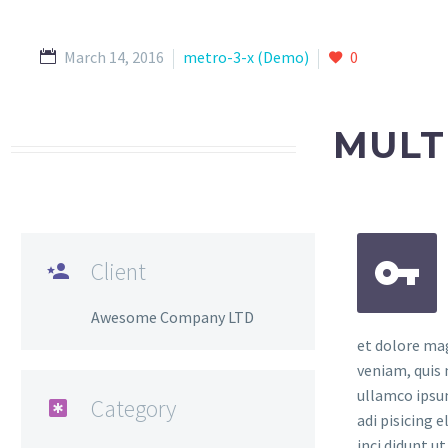
March 14, 2016
metro-3-x (Demo)
0
MULT


Client

Awesome Company LTD
et dolore ma
veniam, quis 
ullamco ipsu
Category

adi pisicing 
inci didunt u