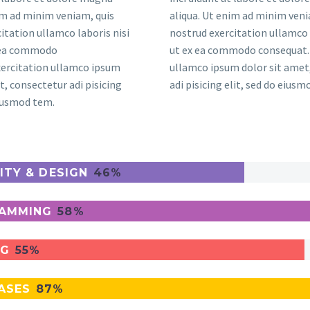
im ad minim veniam, quis
aliqua. Ut enim ad minim veni
itation ullamco laboris nisi
nostrud exercitation ullamco 
x ea commodo
ut ex ea commodo consequat. 
xercitation ullamco ipsum
ullamco ipsum dolor sit amet
t, consectetur adi pisicing
adi pisicing elit, sed do eius
eiusmod tem.
ITY & DESIGN
46%
AMMING
58%
NG
55%
ASES
87%