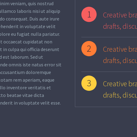
inim veniam, quis nostrud
ullamco laboris nisi ut aliquip
1
Creative bra
o consequat. Duis aute irure
drafts, disc
ehenderit in voluptate velit
olore eu fugiat nulla pariatur.
nt occaecat cupidatat non
2
Creative bra
 in culpa qui officia deserunt
d est laborum. Sed ut
drafts, disc
unde omnis iste natus error sit
accusantium doloremque
totam rem aperiam, eaque
3
Creative bra
llo inventore veritatis et
drafts, disc
cto beatae vitae dicta
nderit in voluptate velit esse.