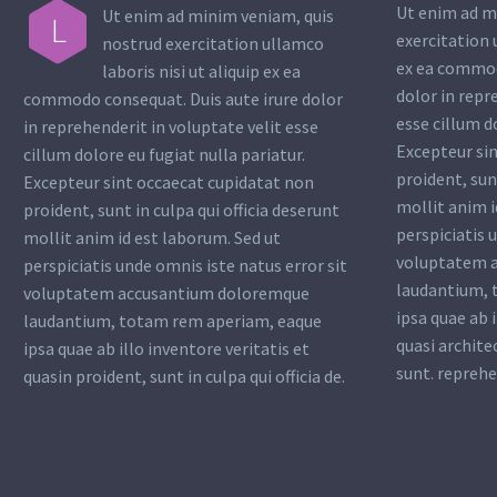
Ut enim ad m
Ut enim ad minim veniam, quis
L
exercitation 
nostrud exercitation ullamco
ex ea commod
laboris nisi ut aliquip ex ea
dolor in repr
commodo consequat. Duis aute irure dolor
esse cillum d
in reprehenderit in voluptate velit esse
Excepteur si
cillum dolore eu fugiat nulla pariatur.
proident, sunt
Excepteur sint occaecat cupidatat non
mollit anim i
proident, sunt in culpa qui officia deserunt
perspiciatis 
mollit anim id est laborum. Sed ut
voluptatem 
perspiciatis unde omnis iste natus error sit
laudantium, 
voluptatem accusantium doloremque
ipsa quae ab i
laudantium, totam rem aperiam, eaque
quasi archite
ipsa quae ab illo inventore veritatis et
sunt. reprehe
quasin proident, sunt in culpa qui officia de.