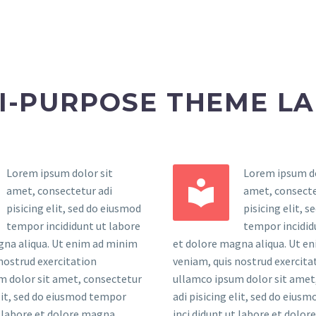
I-PURPOSE THEME L
Lorem ipsum dolor sit
Lorem ipsum do


amet, consectetur adi
amet, consecte
pisicing elit, sed do eiusmod
pisicing elit, 
tempor incididunt ut labore
tempor incidid
gna aliqua. Ut enim ad minim
et dolore magna aliqua. Ut e
nostrud exercitation
veniam, quis nostrud exercita
m dolor sit amet, consectetur
ullamco ipsum dolor sit amet
elit, sed do eiusmod tempor
adi pisicing elit, sed do eius
t labore et dolore magna
inci didunt ut labore et dolo