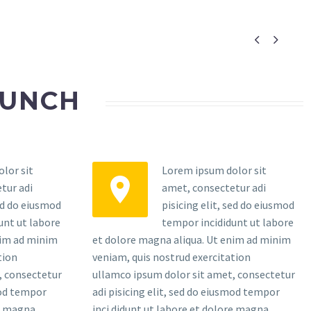


AUNCH
lor sit
Lorem ipsum dolor sit


tur adi
amet, consectetur adi
sed do eiusmod
pisicing elit, sed do eiusmod
unt ut labore
tempor incididunt ut labore
nim ad minim
et dolore magna aliqua. Ut enim ad minim
tion
veniam, quis nostrud exercitation
, consectetur
ullamco ipsum dolor sit amet, consectetur
mod tempor
adi pisicing elit, sed do eiusmod tempor
re magna
inci didunt ut labore et dolore magna