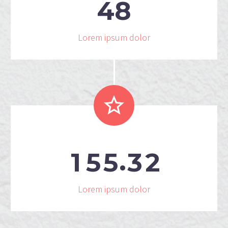
4
8
Lorem ipsum dolor


.
1
5
5
3
2
Lorem ipsum dolor