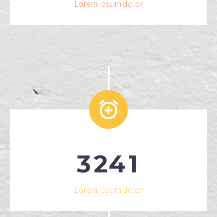
Lorem ipsum dolor


3
2
4
1
Lorem ipsum dolor