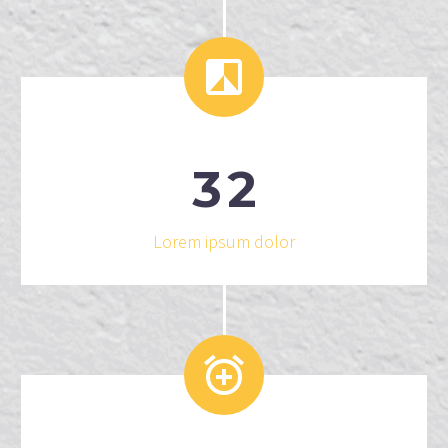


3
2
Lorem ipsum dolor

