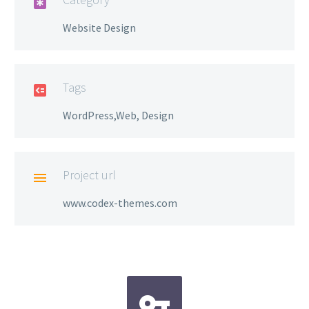

Website Design
Tags

WordPress,Web, Design
Project url

www.codex-themes.com

