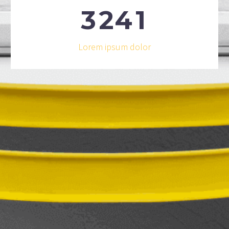
3
2
4
1
Lorem ipsum dolor