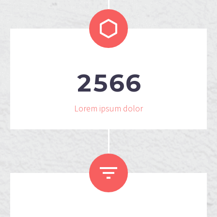


2
5
6
6
Lorem ipsum dolor

