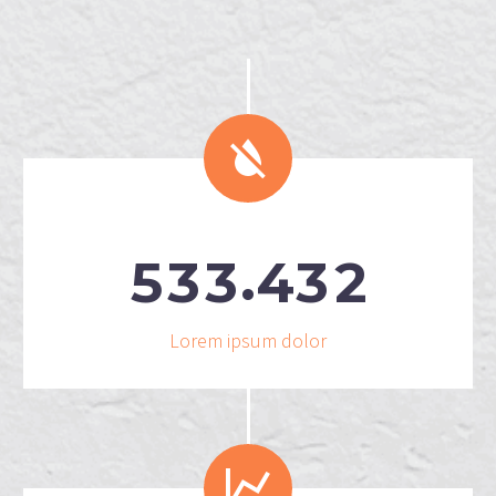


.
5
3
3
4
3
2
Lorem ipsum dolor

