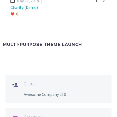


May 31, 2018
Charity (Demo)
0
MULTI-PURPOSE THEME LAUNCH
Client

Awesome Company LTD
Category