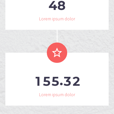
4
8
Lorem ipsum dolor


.
1
5
5
3
2
Lorem ipsum dolor