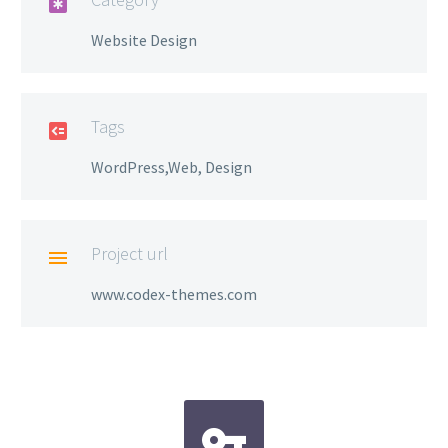

Website Design
Tags

WordPress,Web, Design
Project url

www.codex-themes.com

