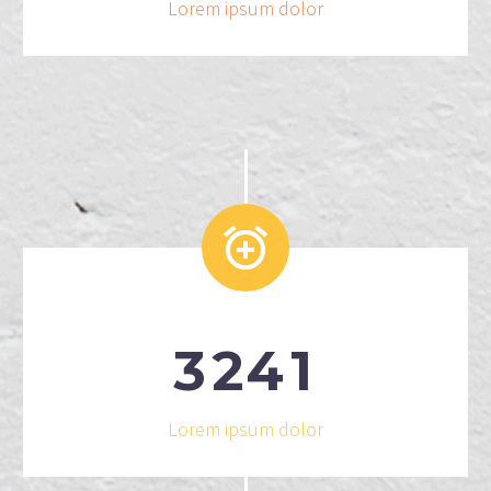
Lorem ipsum dolor


3
2
4
1
Lorem ipsum dolor