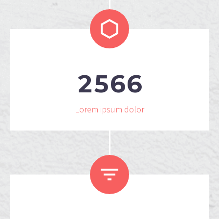


2
5
6
6
Lorem ipsum dolor

