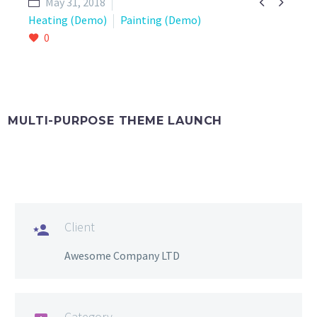


May 31, 2018
Heating (Demo)
Painting (Demo)
0
MULTI-PURPOSE THEME LAUNCH
Client

Awesome Company LTD
Category