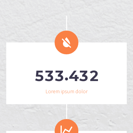


.
5
3
3
4
3
2
Lorem ipsum dolor

