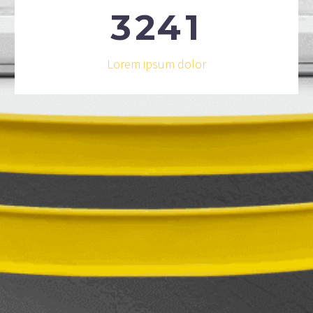
3
2
4
1
Lorem ipsum dolor