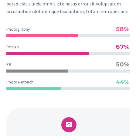
perspiciatis unde omnis iste natus error sit voluptatem
accusantium doloremque laudantium, totam rem aperiam.
58%
Photography
67%
Design
50%
PR
44%
Photo Retouch

