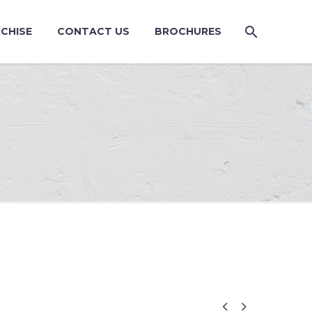
CHISE
CONTACT US
BROCHURES

